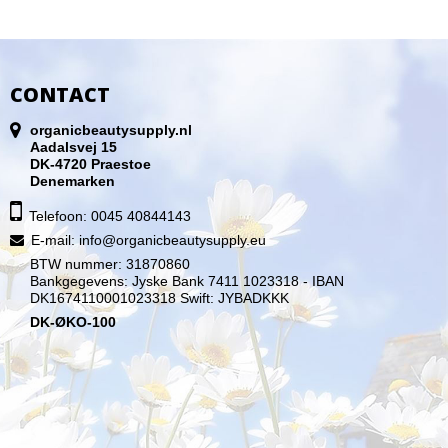
CONTACT
organicbeautysupply.nl
Aadalsvej 15
DK-4720 Praestoe
Denemarken
Telefoon: 0045 40844143
E-mail
:
info@organicbeautysupply.eu
BTW nummer: 31870860
Bankgegevens: Jyske Bank 7411 1023318 - IBAN
DK1674110001023318 Swift: JYBADKKK
DK-ØKO-100