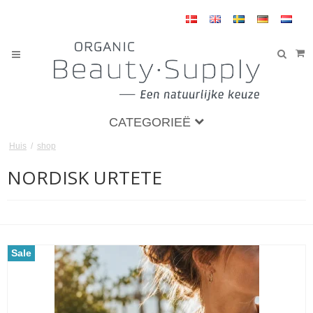
CATEGORIEË
Huis
/
shop
NORDISK URTETE
Sale