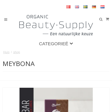
CATEGORIEË
Huis
/
shop
MEYBONA