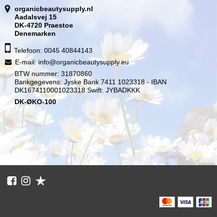
organicbeautysupply.nl
Aadalsvej 15
DK-4720 Praestoe
Denemarken
Telefoon: 0045 40844143
E-mail
:
info@organicbeautysupply.eu
BTW nummer: 31870860
Bankgegevens: Jyske Bank 7411 1023318 - IBAN
DK1674110001023318 Swift: JYBADKKK
DK-ØKO-100