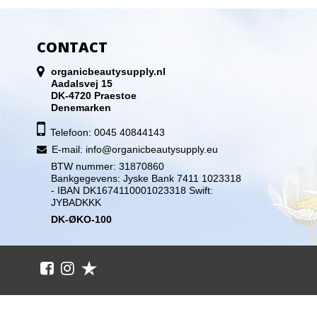
CONTACT
organicbeautysupply.nl
Aadalsvej 15
DK-4720 Praestoe
Denemarken
Telefoon: 0045 40844143
E-mail
:
info@organicbeautysupply.eu
BTW nummer: 31870860
Bankgegevens: Jyske Bank 7411 1023318
- IBAN DK1674110001023318 Swift:
JYBADKKK
DK-ØKO-100