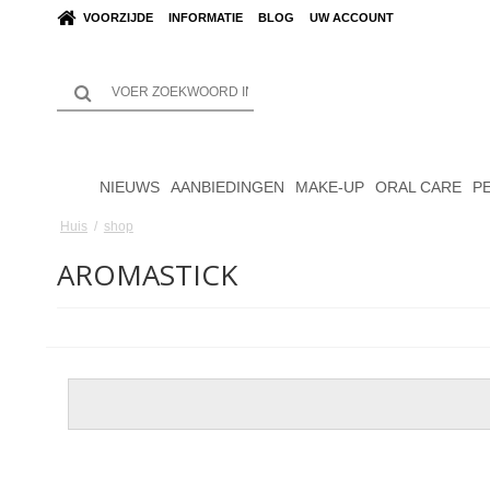
VOORZIJDE
INFORMATIE
BLOG
UW ACCOUNT
NIEUWS
AANBIEDINGEN
MAKE-UP
ORAL CARE
P
Huis
/
shop
AROMASTICK