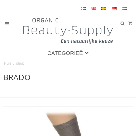
CATEGORIEË
Huis
/
shop
BRADO