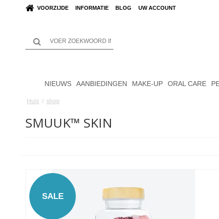
VOORZIJDE
INFORMATIE
BLOG
UW ACCOUNT
NIEUWS
AANBIEDINGEN
MAKE-UP
ORAL CARE
P
Huis
/
shop
SMUUK™ SKIN
SALE