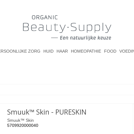
ERSOONLIJKE ZORG
HUID
HAAR
HOMEOPATHIE
FOOD
VOEDI
Smuuk™ Skin - PURESKIN
Smuuk™ Skin
5709920000040