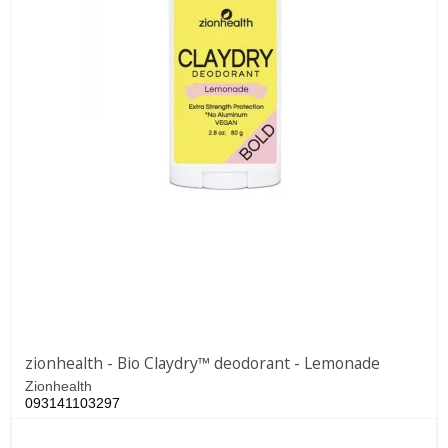
zionhealth - Bio Claydry™ deodorant - Lemonade
Zionhealth
093141103297