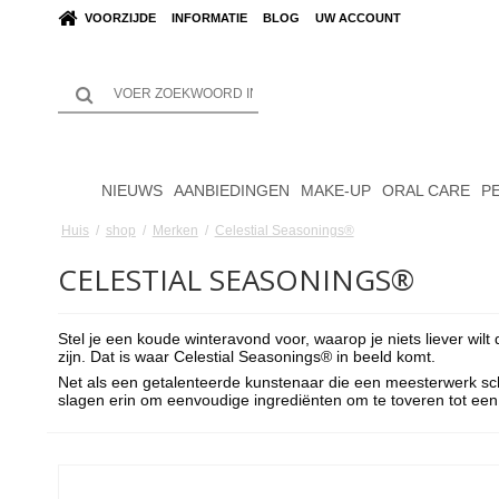
VOORZIJDE
INFORMATIE
BLOG
UW ACCOUNT
NIEUWS
AANBIEDINGEN
MAKE-UP
ORAL CARE
P
Huis
/
shop
/
Merken
/
Celestial Seasonings®
CELESTIAL SEASONINGS®
Stel je een koude winteravond voor, waarop je niets liever wi
zijn. Dat is waar Celestial Seasonings® in beeld komt.
Net als een getalenteerde kunstenaar die een meesterwerk schil
slagen erin om eenvoudige ingrediënten om te toveren tot een