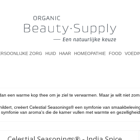
ERSOONLIJKE ZORG
HUID
HAAR
HOMEOPATHIE
FOOD
VOEDI
lt dan een warme kop thee om je ziel te verwarmen. Maar je wilt niet z
dert, creëert Celestial Seasonings® een symfonie van smaakbelevingen. 
 symfonie van aroma's die de kamer vullen met warmte en gezelligheid
Celestial Seasonings® - India Spice