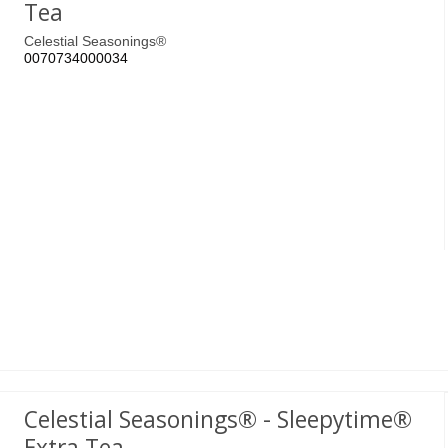
Tea
Celestial Seasonings®
0070734000034
Celestial Seasonings® - Sleepytime®
Extra Tea