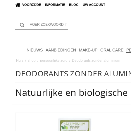
VOORZIJDE
INFORMATIE
BLOG
UW ACCOUNT
NIEUWS
AANBIEDINGEN
MAKE-UP
ORAL CARE
P
Huis
/
shop
/
persoonlijke zorg
/
Deodorants zonder aluminium
DEODORANTS ZONDER ALUMI
Natuurlijke en biologisch