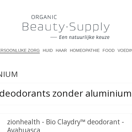
ERSOONLIJKE ZORG
HUID
HAAR
HOMEOPATHIE
FOOD
VOEDI
NIUM
e deodorants zonder aluminium
zionhealth - Bio Claydry™ deodorant -
Ayahuasca