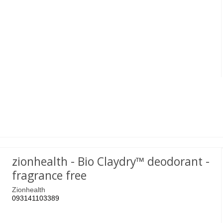
zionhealth - Bio Claydry™ deodorant -
fragrance free
Zionhealth
093141103389