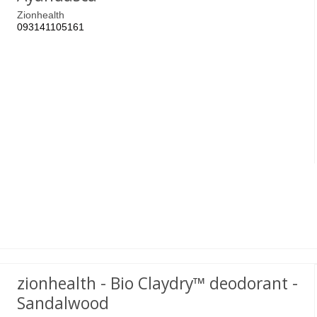
Zionhealth
093141105161
zionhealth - Bio Claydry™ deodorant -
Sandalwood