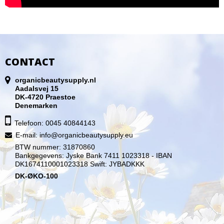
CONTACT
organicbeautysupply.nl
Aadalsvej 15
DK-4720 Praestoe
Denemarken
Telefoon: 0045 40844143
E-mail
:
info@organicbeautysupply.eu
BTW nummer: 31870860
Bankgegevens: Jyske Bank 7411 1023318 - IBAN
DK1674110001023318 Swift: JYBADKKK
DK-ØKO-100