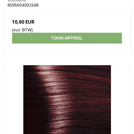
VOONO®
8595654001548
10,60 EUR
(incl. BTW)
TOON ARTIKEL