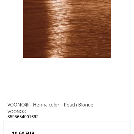
VOONO® - Henna color - Peach Blonde
VOONO®
8595654001692
10,60 EUR