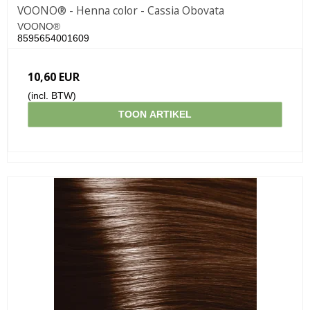
VOONO® - Henna color - Cassia Obovata
VOONO®
8595654001609
10,60 EUR
(incl. BTW)
TOON ARTIKEL