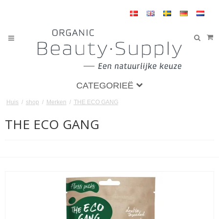
CATEGORIEË
Huis
/
shop
/
Merken
/
THE ECO GANG
THE ECO GANG