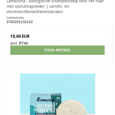
Lamazuna - Biologische shampoozeep voor vet haar
met spirulinapoeder | carolin- en
montmorillonietkleimineralen
Lamazuna
3760201132142
10,60 EUR
(incl. BTW)
TOON ARTIKEL