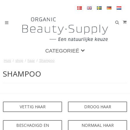
CATEGORIEË
Huis
/
shop
/
haar
/
Shampoo
SHAMPOO
VETTIG HAAR
DROOG HAAR
BESCHADIGD EN
NORMAAL HAAR