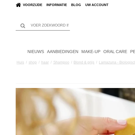
VOORZIJDE
INFORMATIE
BLOG
UW ACCOUNT
NIEUWS
AANBIEDINGEN
MAKE-UP
ORAL CARE
P
Huis
/
shop
/
haar
/
Shampoo
/
Blond & grijs
/
Lamazuna - Biologisc