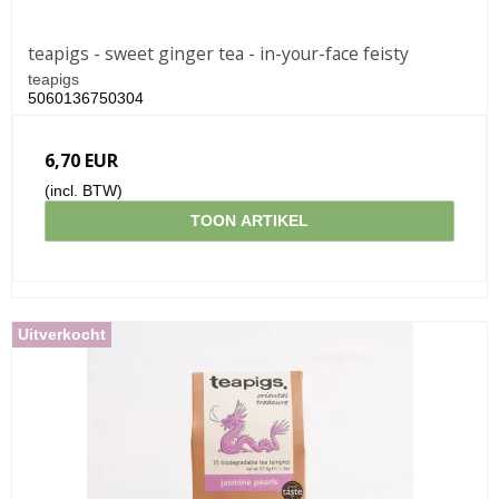
teapigs - sweet ginger tea - in-your-face feisty
teapigs
5060136750304
6,70 EUR
(incl. BTW)
TOON ARTIKEL
Uitverkocht