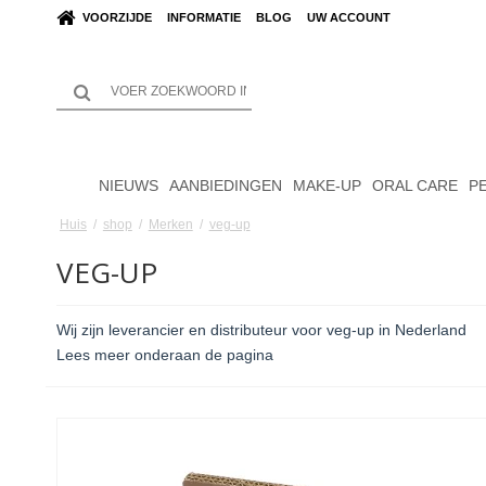
VOORZIJDE
INFORMATIE
BLOG
UW ACCOUNT
NIEUWS
AANBIEDINGEN
MAKE-UP
ORAL CARE
P
Huis
/
shop
/
Merken
/
veg-up
VEG-UP
Wij zijn leverancier en distributeur voor veg-up in Nederland
Lees meer onderaan de pagina