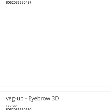
8052086650497
veg-up - Eyebrow 3D
veg-up
8052086650930