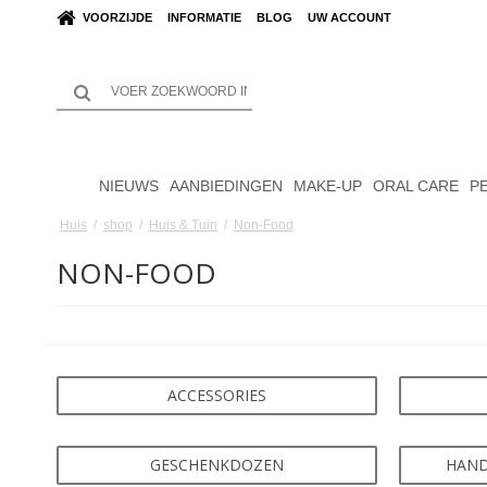
VOORZIJDE
INFORMATIE
BLOG
UW ACCOUNT
NIEUWS
AANBIEDINGEN
MAKE-UP
ORAL CARE
P
Huis
/
shop
/
Huis & Tuin
/
Non-Food
NON-FOOD
ACCESSORIES
GESCHENKDOZEN
HAND