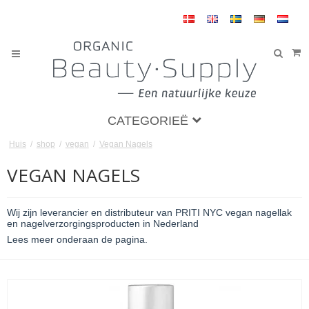
CATEGORIEË
Huis
/
shop
/
vegan
/
Vegan Nagels
VEGAN NAGELS
Wij zijn leverancier en distributeur van PRITI NYC vegan nagellak
en nagelverzorgingsproducten in Nederland
Lees meer onderaan de pagina.