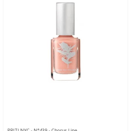
PRITI NYC - N°439 - Chorus Line