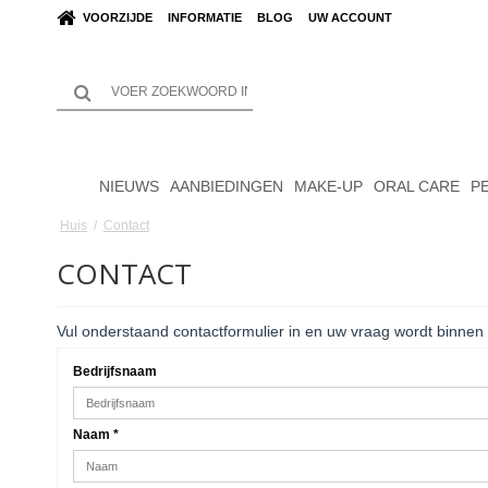
VOORZIJDE
INFORMATIE
BLOG
UW ACCOUNT
NIEUWS
AANBIEDINGEN
MAKE-UP
ORAL CARE
P
Huis
/
Contact
CONTACT
Vul onderstaand contactformulier in en uw vraag wordt binne
Bedrijfsnaam
Naam
*