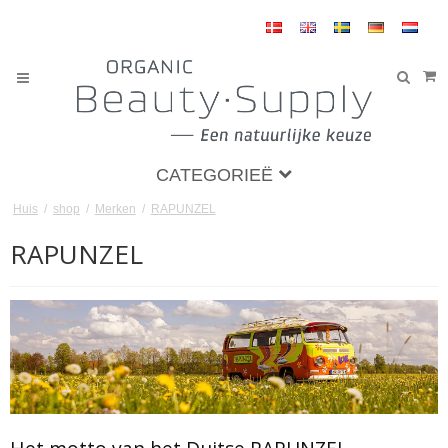
CATEGORIEË
Huis
/
shop
/
Merken
/
RAPUNZEL
RAPUNZEL