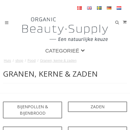
CATEGORIEË
Huis
/
shop
/
Food
/
Granen, kerne & zaden
GRANEN, KERNE & ZADEN
BIJENPOLLEN &
ZADEN
BIJENBROOD