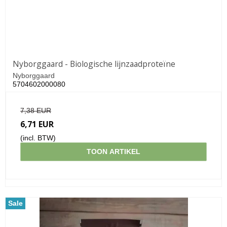
Nyborggaard - Biologische lijnzaadproteïne
Nyborggaard
5704602000080
7,38 EUR
6,71 EUR
(incl. BTW)
TOON ARTIKEL
Sale