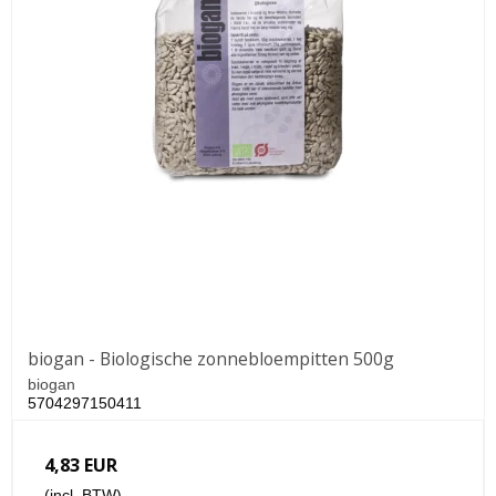
biogan - Biologische zonnebloempitten 500g
biogan
5704297150411
4,83 EUR
(incl. BTW)