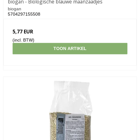
biogan - Biologische blauwe maanzaadjes
biogan
5704297155508
5,77 EUR
(incl. BTW)
TOON ARTIKEL