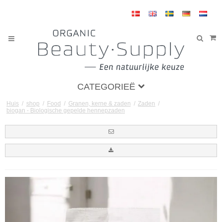
CATEGORIEË
Huis
/
shop
/
Food
/
Granen, kerne & zaden
/
Zaden
/
biogan - Biologische gepelde hennepzaden