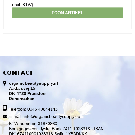
(incl. BTW)
TOON ARTIKEL
CONTACT
organicbeautysupply.nl
Aadalsvej 15
DK-4720 Praestoe
Denemarken
Telefoon: 0045 40844143
E-mail
:
info@organicbeautysupply.eu
BTW nummer: 31870860
Bankgegevens: Jyske Bank 7411 1023318 - IBAN
DK1674110001023318 Swift: JYBADKKK