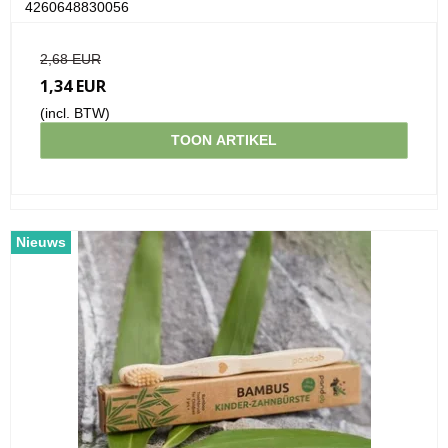
4260648830056
2,68 EUR
1,34 EUR
(incl. BTW)
TOON ARTIKEL
Nieuws