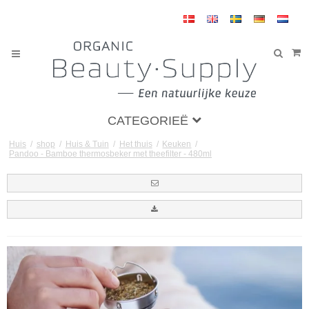
CATEGORIEË
Huis
/
shop
/
Huis & Tuin
/
Het thuis
/
Keuken
/
Pandoo - Bamboe thermosbeker met theefilter - 480ml