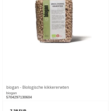
biogan - Biologische kikkererwten
biogan
5704297130604
7,38 EUR