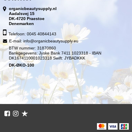
organicbeautysupply.nl
Aadalsvej 15
DK-4720 Praestoe
Denemarken
Telefoon: 0045 40844143
E-mail
:
info@organicbeautysupply.eu
BTW nummer: 31870860
Bankgegevens: Jyske Bank 7411 1023318 - IBAN
DK1674110001023318 Swift: JYBADKKK
DK-ØKO-100