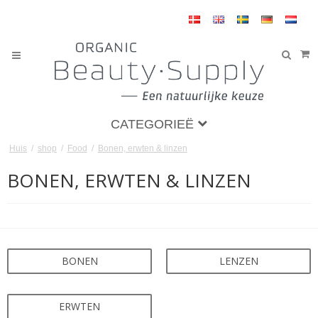
CATEGORIEË
Huis
/
shop
/
Food
/
Bonen, erwten & linzen
BONEN, ERWTEN & LINZEN
BONEN
LENZEN
ERWTEN