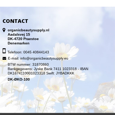
CONTACT
organicbeautysupply.nl
Aadalsvej 15
DK-4720 Praestoe
Denemarken
Telefoon: 0045 40844143
E-mail
:
info@organicbeautysupply.eu
BTW nummer: 31870860
Bankgegevens: Jyske Bank 7411 1023318 - IBAN
DK1674110001023318 Swift: JYBADKKK
DK-ØKO-100