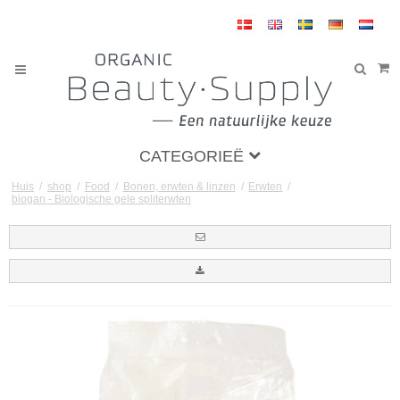
CATEGORIEË
Huis
/
shop
/
Food
/
Bonen, erwten & linzen
/
Erwten
/
biogan - Biologische gele spliterwten