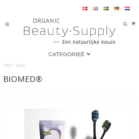
CATEGORIEË
Huis
/
shop
BIOMED®