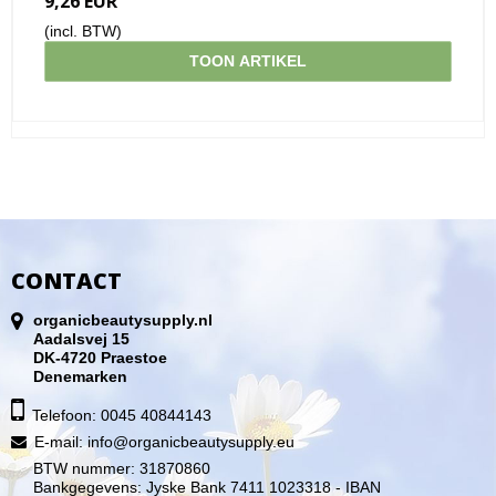
9,26 EUR
(incl. BTW)
TOON ARTIKEL
CONTACT
organicbeautysupply.nl
Aadalsvej 15
DK-4720 Praestoe
Denemarken
Telefoon: 0045 40844143
E-mail
:
info@organicbeautysupply.eu
BTW nummer: 31870860
Bankgegevens: Jyske Bank 7411 1023318 - IBAN