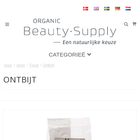
CATEGORIEË
Huis
/
shop
/
Food
/
Ontbijt
ONTBIJT