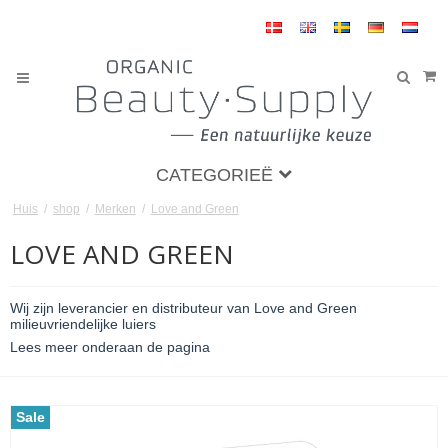
CATEGORIEË
Huis
/
shop
/
Merken
/
Love and Green
LOVE AND GREEN
Wij zijn leverancier en distributeur van Love and Green
milieuvriendelijke luiers
Lees meer onderaan de pagina
Sale