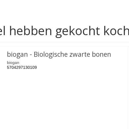
ikel hebben gekocht koc
biogan - Biologische zwarte bonen
biogan
5704297130109