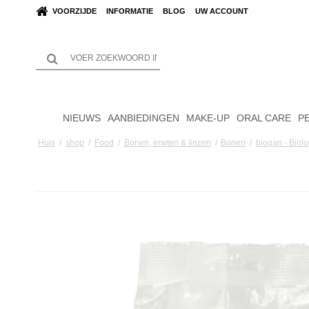
VOORZIJDE
INFORMATIE
BLOG
UW ACCOUNT
NIEUWS
AANBIEDINGEN
MAKE-UP
ORAL CARE
P
Huis
/
shop
/
Food
/
Bonen, erwten & linzen
/
Bonen
/
biogan - Bio