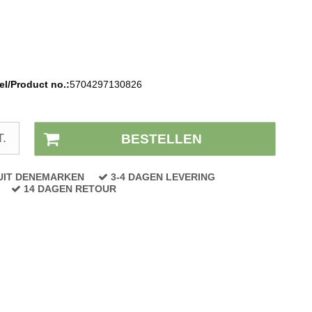
l/Product no.:
5704297130826
Voorraad status:
Op voorraad
T.
BESTELLEN
UIT DENEMARKEN
3-4 DAGEN LEVERING
14 DAGEN RETOUR