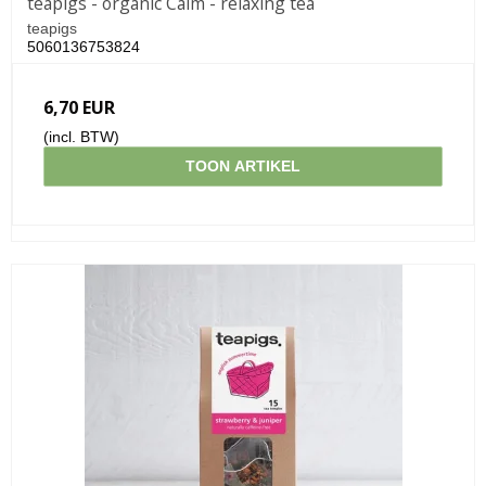
teapigs - organic Calm - relaxing tea
teapigs
5060136753824
6,70 EUR
(incl. BTW)
TOON ARTIKEL