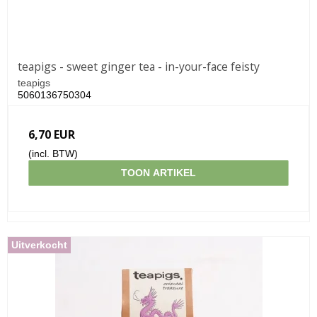
teapigs - sweet ginger tea - in-your-face feisty
teapigs
5060136750304
6,70 EUR
(incl. BTW)
TOON ARTIKEL
Uitverkocht