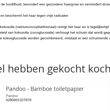
dt de hoofdhuid, bevordert een gezondere haargroei en vermindert dro
r en beschermt het haar tegen vrije radicalen
okosolie (natriumcocoylisethionaat) reinigt het haar en is tegelijkertijd
geleid van kokosolie (cocoglucoside) verhoogt het schuim dat wordt ge
ge kokosglucoside worden gecombineerd, ontstaat er een schuimende w
ikel hebben gekocht koc
Pandoo - Bamboe toiletpapier
Pandoo
4280001327870