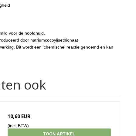
ogheid
 mild voor de hoofdhuid.
produceerd door natriumcocoylisethionaat
erking. Dit wordt een 'chemische' reactie genoemd en kan
hten ook
10,60 EUR
(incl. BTW)
TOON ARTIKEL