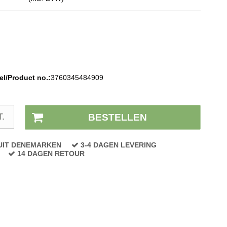
l/Product no.:
3760345484909
Voorraad status:
Op voorraad
T.
BESTELLEN
UIT DENEMARKEN
3-4 DAGEN LEVERING
14 DAGEN RETOUR