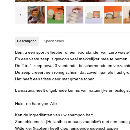
Beschrijving
Specificaties
Bent u een sportliefhebber of een voorstander van zero wast
En een vaste zeep is gewoon veel makkelijker mee te nemen, of
De 2-in-1 zeep bevat 3 voedende, beschermende en verzachten
De zeep creëert een romig schuim dat zowel haar als huid grond
Het heeft een frisse geur met groene tonen.
Lamazuna heeft uitgebreide kennis van natuurlijke en biologi
Huid- en haartype: Alle
Ken de ingrediënten van uw shampoo bar:
Zonnebloemolie (Helianthus annuus zaadolie*) met een hoog ge
Witte klei (kaolien) heeft diep reinigende eigenschappen