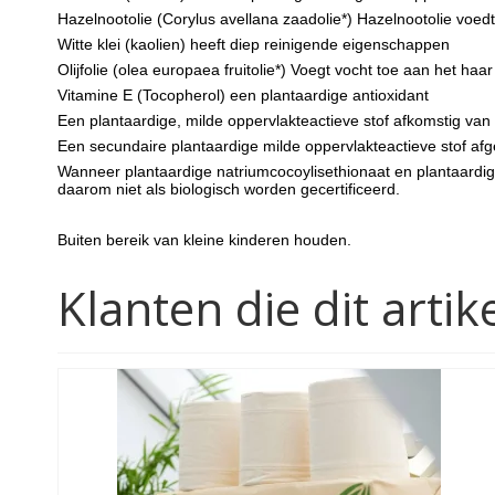
Hazelnootolie (Corylus avellana zaadolie*) Hazelnootolie voe
Witte klei (kaolien) heeft diep reinigende eigenschappen
Olijfolie (olea europaea fruitolie*) Voegt vocht toe aan het haa
Vitamine E (
Tocopherol
) een plantaardige antioxidant
Een plantaardige, milde oppervlakteactieve stof afkomstig van k
Een secundaire plantaardige milde oppervlakteactieve stof af
Wanneer plantaardige natriumcocoylisethionaat en plantaardi
daarom niet als biologisch worden gecertificeerd.
Buiten bereik van kleine kinderen houden.
Klanten die dit art