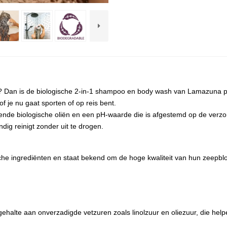
e? Dan is de biologische 2-in-1 shampoo en body wash van Lamazuna pr
 je nu gaat sporten of op reis bent.
de biologische oliën en een pH-waarde die is afgestemd op de verzor
ig reinigt zonder uit te drogen.
sche ingrediënten en staat bekend om de hoge kwaliteit van hun zeepbl
halte aan onverzadigde vetzuren zoals linolzuur en oliezuur, die help