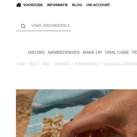
VOORZIJDE
INFORMATIE
BLOG
UW ACCOUNT
NIEUWS
AANBIEDINGEN
MAKE-UP
ORAL CARE
P
Huis
/
shop
/
haar
/
Shampoo
/
Alle haartypes
/
Lamazuna - Biologi