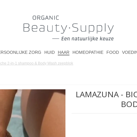
ERSOONLIJKE ZORG
HUID
HAAR
HOMEOPATHIE
FOOD
VOEDI
sche 2-in-1 shampoo & Body Wash zeepblok
LAMAZUNA - BI
BOD