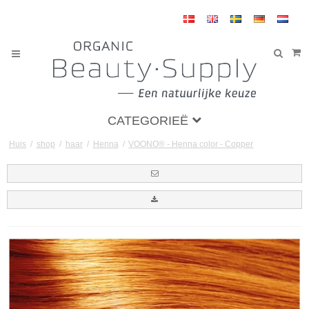
CATEGORIEË
Huis
/
shop
/
haar
/
Henna
/
VOONO® - Henna color - Copper