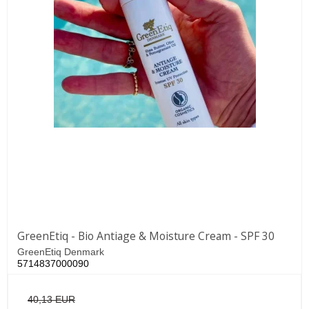
GreenEtiq - Bio Antiage & Moisture Cream - SPF 30
GreenEtiq Denmark
5714837000090
40,13 EUR