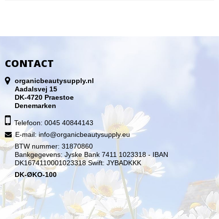
CONTACT
organicbeautysupply.nl
Aadalsvej 15
DK-4720 Praestoe
Denemarken
Telefoon: 0045 40844143
E-mail
:
info@organicbeautysupply.eu
BTW nummer: 31870860
Bankgegevens: Jyske Bank 7411 1023318 - IBAN
DK1674110001023318 Swift: JYBADKKK
DK-ØKO-100