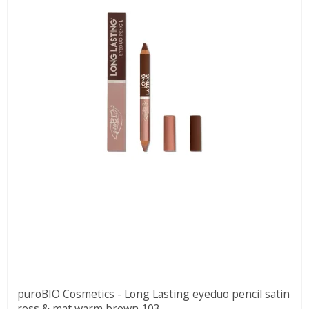
puroBIO Cosmetics - Long Lasting eyeduo pencil satin
ross & mat warm brown 103