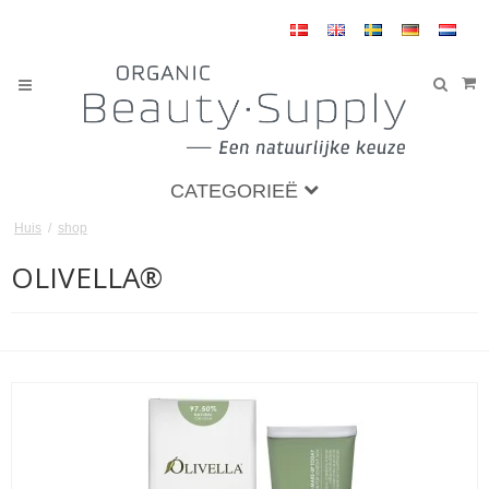
CATEGORIEË
Huis
/
shop
OLIVELLA®