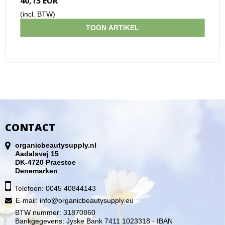
40,13 EUR
(incl. BTW)
TOON ARTIKEL
CONTACT
organicbeautysupply.nl
Aadalsvej 15
DK-4720 Praestoe
Denemarken
Telefoon: 0045 40844143
E-mail
:
info@organicbeautysupply.eu
BTW nummer: 31870860
Bankgegevens: Jyske Bank 7411 1023318 - IBAN