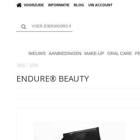
VOORZIJDE
INFORMATIE
BLOG
UW ACCOUNT
NIEUWS
AANBIEDINGEN
MAKE-UP
ORAL CARE
P
Huis
/
shop
ENDURE® BEAUTY