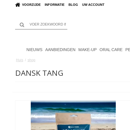
VOORZIJDE
INFORMATIE
BLOG
UW ACCOUNT
NIEUWS
AANBIEDINGEN
MAKE-UP
ORAL CARE
P
Huis
/
shop
DANSK TANG