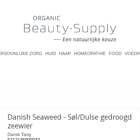
ERSOONLIJKE ZORG
HUID
HAAR
HOMEOPATHIE
FOOD
VOEDI
Danish Seaweed - Søl/Dulse gedroogd
zeewier
Dansk Tang
5712136000032