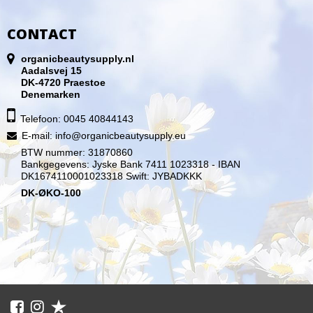
CONTACT
organicbeautysupply.nl
Aadalsvej 15
DK-4720 Praestoe
Denemarken
Telefoon: 0045 40844143
E-mail
:
info@organicbeautysupply.eu
BTW nummer: 31870860
Bankgegevens: Jyske Bank 7411 1023318 - IBAN
DK1674110001023318 Swift: JYBADKKK
DK-ØKO-100