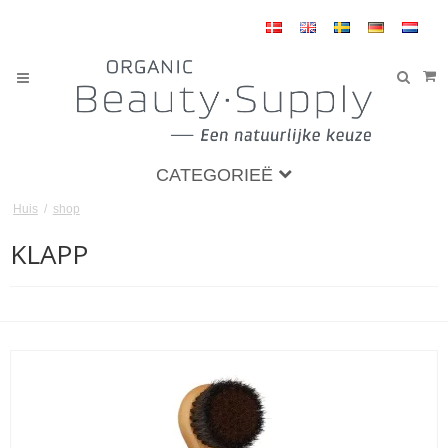
CATEGORIEË
Huis
/
shop
KLAPP