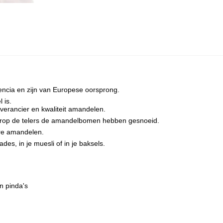
encia en zijn van Europese oorsprong.
 is.
verancier en kwaliteit amandelen.
arop de telers de amandelbomen hebben gesnoeid.
tere amandelen.
des, in je muesli of in je baksels.
n pinda's