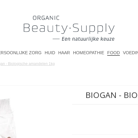
ERSOONLIJKE ZORG
HUID
HAAR
HOMEOPATHIE
FOOD
VOEDI
gan - Biologische amandelen 1kg
BIOGAN - BI