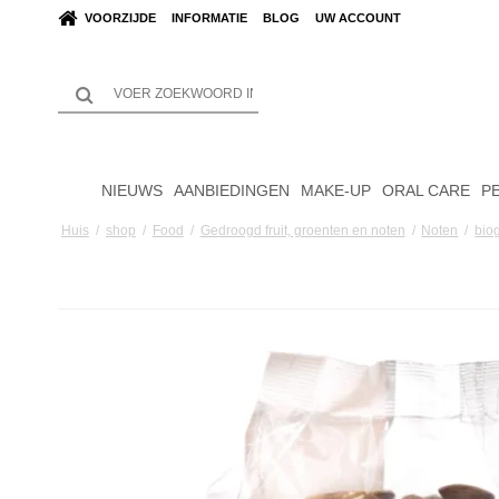
VOORZIJDE
INFORMATIE
BLOG
UW ACCOUNT
NIEUWS
AANBIEDINGEN
MAKE-UP
ORAL CARE
P
Huis
/
shop
/
Food
/
Gedroogd fruit, groenten en noten
/
Noten
/
bio