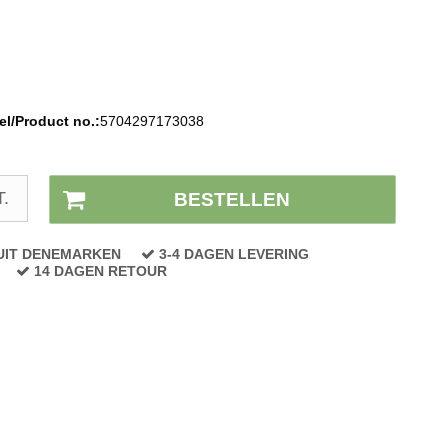
l/Product no.:
5704297173038
Voorraad status:
Op voorraad
T.
BESTELLEN
UIT DENEMARKEN
3-4 DAGEN LEVERING
14 DAGEN RETOUR