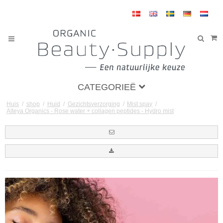
CATEGORIEË
Huis
/
shop
/
Huid
/
Gezichtsverzorging
/
Mist spay
/
Alteya Organics - Rose water + collagen peptides - Hydro mist