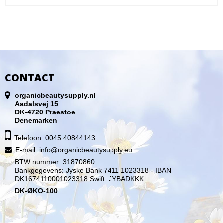
CONTACT
organicbeautysupply.nl
Aadalsvej 15
DK-4720 Praestoe
Denemarken
Telefoon: 0045 40844143
E-mail
:
info@organicbeautysupply.eu
BTW nummer: 31870860
Bankgegevens: Jyske Bank 7411 1023318 - IBAN
DK1674110001023318 Swift: JYBADKKK
DK-ØKO-100