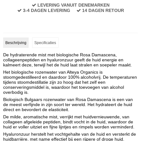
LEVERING VANUIT DENEMARKEN
3-4 DAGEN LEVERING
14 DAGEN RETOUR
Beschrijving
Specificaties
De hydraterende mist met biologische Rosa Damascena,
collageenpeptiden en hyaluronzuur geeft de huid energie en
kalmeert deze, terwijl het de huid laat stralen en soepeler maakt.
Het biologische rozenwater van Alteya Organics is
stoomgedestilleerd en daardoor 100% alcoholvrij. De temperaturen
tijdens stoomdestillatie zijn zo hoog dat het zelf een
conserveringsmiddel is, waardoor het toevoegen van alcohol
overbodig is.
Biologisch Bulgaars rozenwater van Rosa Damascena is een van
de meest verfijnde in zijn soort ter wereld. Het hydrateert de huid
direct en bevordert de elasticiteit.
De milde, aromatische mist, verrijkt met huidvernieuwende, van
collageen afgeleide peptiden, bindt vocht in de huid, waardoor de
huid er voller uitziet en fijne lijntjes en rimpels worden verminderd.
Hyaluronzuur herstelt het vochtgehalte van de huid en versterkt de
huidbarrière, met name effectief bij een rijpere of droge huid.