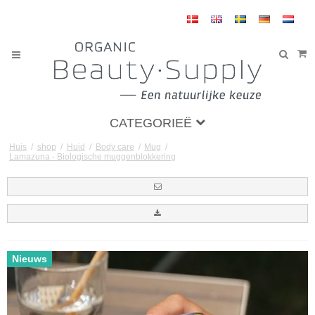
CATEGORIEË
Huis
/
shop
/
Huid
/
Body care
/
Mug
/
Lamazuna - Biologische muggenblokkering
Nieuws