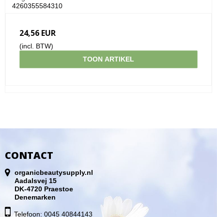
4260355584310
24,56 EUR
(incl. BTW)
TOON ARTIKEL
CONTACT
organicbeautysupply.nl
Aadalsvej 15
DK-4720 Praestoe
Denemarken
Telefoon: 0045 40844143