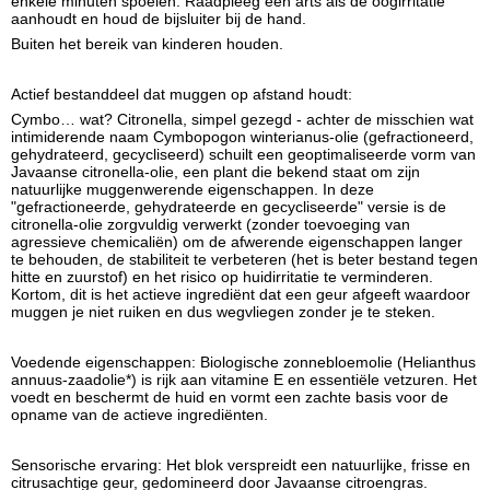
enkele minuten spoelen. Raadpleeg een arts als de oogirritatie
aanhoudt en houd de bijsluiter bij de hand.
Buiten het bereik van kinderen houden.
Actief bestanddeel dat muggen op afstand houdt:
Cymbo… wat? Citronella, simpel gezegd - achter de misschien wat
intimiderende naam Cymbopogon winterianus-olie (gefractioneerd,
gehydrateerd, gecycliseerd) schuilt een geoptimaliseerde vorm van
Javaanse citronella-olie, een plant die bekend staat om zijn
natuurlijke muggenwerende eigenschappen. In deze
"gefractioneerde, gehydrateerde en gecycliseerde" versie is de
citronella-olie zorgvuldig verwerkt (zonder toevoeging van
agressieve chemicaliën) om de afwerende eigenschappen langer
te behouden, de stabiliteit te verbeteren (het is beter bestand tegen
hitte en zuurstof) en het risico op huidirritatie te verminderen.
Kortom, dit is het actieve ingrediënt dat een geur afgeeft waardoor
muggen je niet ruiken en dus wegvliegen zonder je te steken.
Voedende eigenschappen: Biologische zonnebloemolie (Helianthus
annuus-zaadolie*) is rijk aan vitamine E en essentiële vetzuren. Het
voedt en beschermt de huid en vormt een zachte basis voor de
opname van de actieve ingrediënten.
Sensorische ervaring: Het blok verspreidt een natuurlijke, frisse en
citrusachtige geur, gedomineerd door Javaanse citroengras.