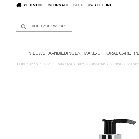
VOORZIJDE
INFORMATIE
BLOG
UW ACCOUNT
NIEUWS
AANBIEDINGEN
MAKE-UP
ORAL CARE
P
Huis
/
shop
/
Huid
/
Body care
/
Baby & Kinderen
/
Nurme - Organisc