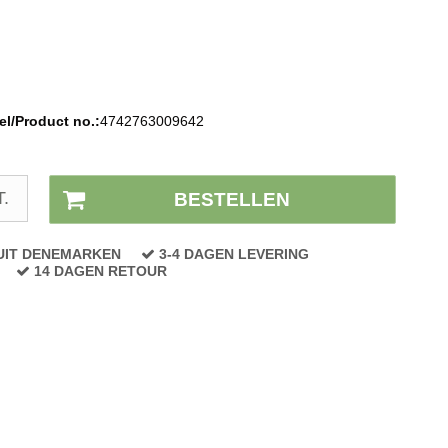
l/Product no.:
4742763009642
Voorraad status:
Op voorraad
T.
BESTELLEN
UIT DENEMARKEN
3-4 DAGEN LEVERING
14 DAGEN RETOUR