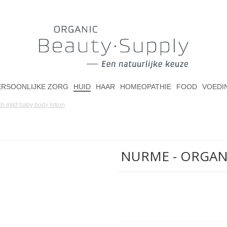
ERSOONLIJKE ZORG
HUID
HAAR
HOMEOPATHIE
FOOD
VOEDI
h mild baby body lotion
NURME - ORGAN