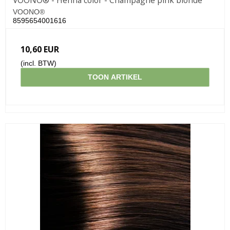
VOONO® - Henna color - Champagne pink blonde
VOONO®
8595654001616
10,60 EUR
(incl. BTW)
TOON ARTIKEL