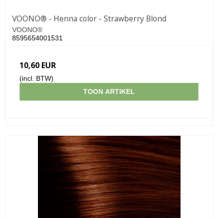
VOONO® - Henna color - Strawberry Blond
VOONO®
8595654001531
10,60 EUR
(incl. BTW)
TOON ARTIKEL