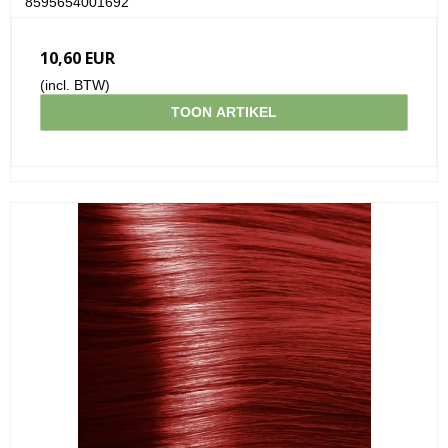
8595654001692
10,60 EUR
(incl. BTW)
TOON ARTIKEL