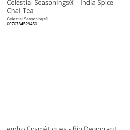
Celestial Seasonings® - India Spice
Chai Tea
Celestial Seasonings®
0070734529450
endro Cosmètiques - Bio Deodorant