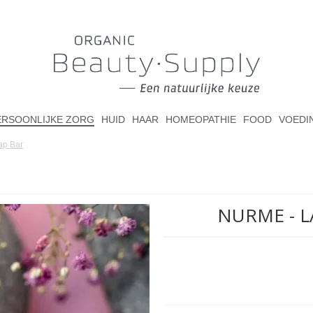
ERSOONLIJKE ZORG
HUID
HAAR
HOMEOPATHIE
FOOD
VOEDI
ap Bar
NURME - L