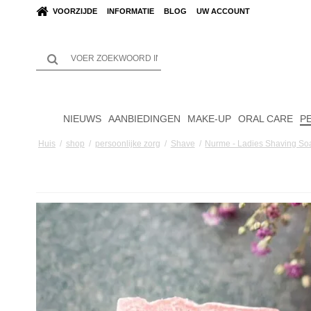
VOORZIJDE
INFORMATIE
BLOG
UW ACCOUNT
NIEUWS
AANBIEDINGEN
MAKE-UP
ORAL CARE
P
Huis
/
shop
/
persoonlijke zorg
/
Shave
/
Nurme - Ladies Shaving So