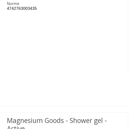
Nurme
4742763003435
Magnesium Goods - Shower gel -
Active