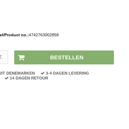
l/Product no.:
4742763002858
Voorraad status:
Op voorraad
T.
BESTELLEN
UIT DENEMARKEN
3-4 DAGEN LEVERING
14 DAGEN RETOUR