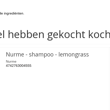
de ingrediënten.
ikel hebben gekocht koc
Nurme - shampoo - lemongrass
Nurme
4742763004555