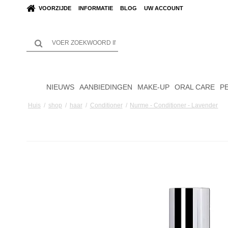
VOORZIJDE
INFORMATIE
BLOG
UW ACCOUNT
NIEUWS
AANBIEDINGEN
MAKE-UP
ORAL CARE
P
Huis
/
shop
/
haar
/
Conditioner
/
Nurme - Conditioner - Lavender