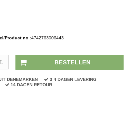
l/Product no.:
4742763006443
Voorraad status:
Op voorraad
T.
BESTELLEN
UIT DENEMARKEN
3-4 DAGEN LEVERING
14 DAGEN RETOUR