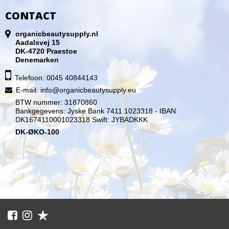
CONTACT
organicbeautysupply.nl
Aadalsvej 15
DK-4720 Praestoe
Denemarken
Telefoon: 0045 40844143
E-mail
:
info@organicbeautysupply.eu
BTW nummer: 31870860
Bankgegevens: Jyske Bank 7411 1023318 - IBAN
DK1674110001023318 Swift: JYBADKKK
DK-ØKO-100