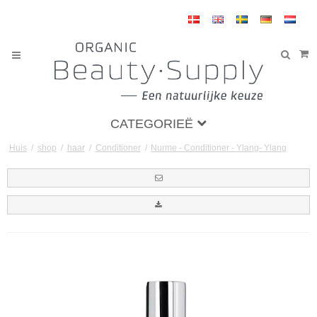
CATEGORIEË
Huis
/
shop
/
haar
/
Conditioner
/
Nurme - Conditioner - Ylang- Ylang