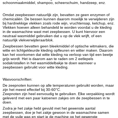
schoonmaakmiddel, shampoo, scheerschuim, handzeep, enz.
Omdat zeepbessen natuurlijk zijn, bevatten ze geen enzymen of
chemicaliën. De bessen kunnen daarom moeilijk te verwijderen zijn
bij hardnekkige vlekken zoals rode wijn, vruchtensap, ketchup, enz.
Vlekken hoeven alleen behandeld te worden voordat u de kleding
in de wasmachine wast met zeepbessen. U kunt hiervoor een
neutraal wasmiddel gebruiken dat u op de vlek wrijft, of een
natuurlijk vlekverwijderaarblok.
Zeepbessen bevatten geen bleekmiddel of optische witmakers, die
witte en lichtgekleurde kleding opfleuren en witter maken. Daarom
kan het voorkomen dat witte kleding na verloop van tijd een beetje
grijs wordt. Het is daarom aan te raden om 2 eetlepels
sodakristallen in het wasmiddelbakje te doen wanneer u
zeepbessen gebruikt voor witte kleding.
Wasvoorschriften:
De zeepnoten kunnen op alle temperaturen gebruikt worden, maar
zijn het meest effectief bij 30-60°C.
Zeepnoten zijn heel eenvoudig te gebruiken. Elke verpakking wordt
geleverd met een paar katoenen zakjes om de zeepbessen in te
doen.
Zodra je het zakje hebt gevuld met het gewenste aantal
zeepbessen, doe je het zakje gewoon in de wasmachine samen
met de vuile was en start je de machine op het gewenste