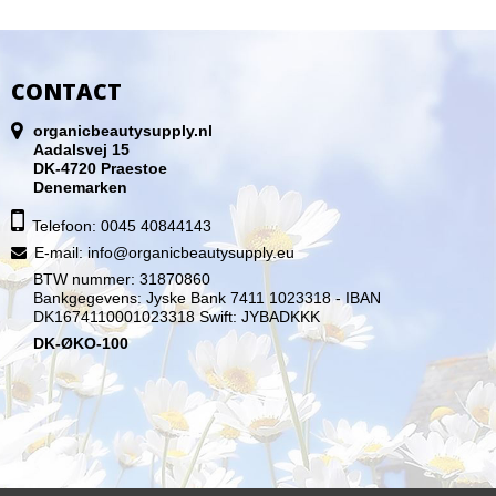
CONTACT
organicbeautysupply.nl
Aadalsvej 15
DK-4720 Praestoe
Denemarken
Telefoon: 0045 40844143
E-mail
:
info@organicbeautysupply.eu
BTW nummer: 31870860
Bankgegevens: Jyske Bank 7411 1023318 - IBAN
DK1674110001023318 Swift: JYBADKKK
DK-ØKO-100