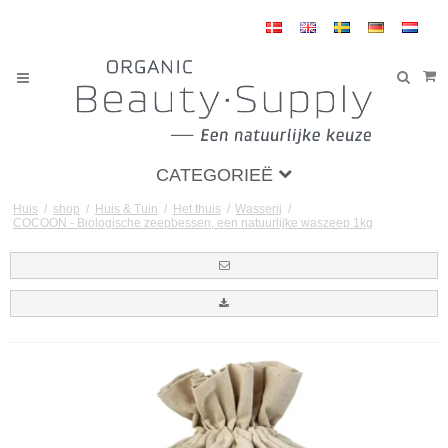
CATEGORIEË
Huis
/
shop
/
Huis & Tuin
/
Het thuis
/
Wasserij
/
COCOON - Biologische zeepbessen, een natuurlijke waszeep 1kg