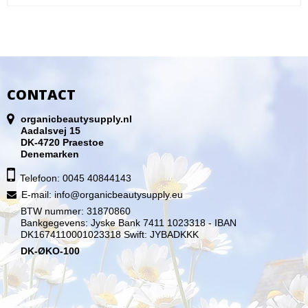
CONTACT
organicbeautysupply.nl
Aadalsvej 15
DK-4720 Praestoe
Denemarken
Telefoon: 0045 40844143
E-mail
:
info@organicbeautysupply.eu
BTW nummer: 31870860
Bankgegevens: Jyske Bank 7411 1023318 - IBAN
DK1674110001023318 Swift: JYBADKKK
DK-ØKO-100