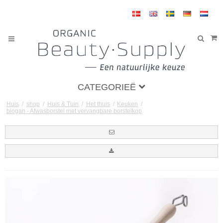
CATEGORIEË
Huis
/
shop
/
Huis & Tuin
/
Het thuis
/
Keuken
/
biogan - Afwasborstel met vervangbare borstelkop