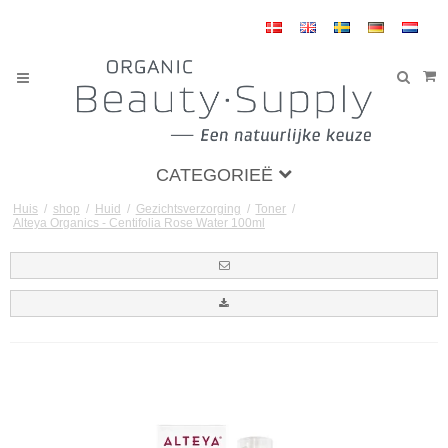
CATEGORIEË
Huis
/
shop
/
Huid
/
Gezichtsverzorging
/
Toner
/
Alteya Organics - Centifolia Rose Water 100ml