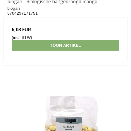
biogan - Biologische halfgedroogd mango
biogan
5704297171751
6,03 EUR
(incl. BTW)
TOON ARTIKEL