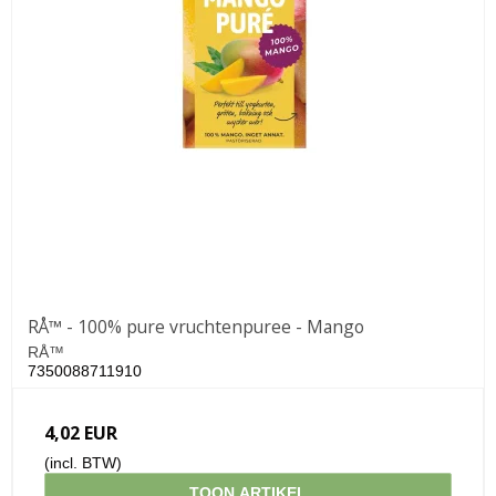
RÅ™ - 100% pure vruchtenpuree - Mango
RÅ™
7350088711910
4,02 EUR
(incl. BTW)
TOON ARTIKEL