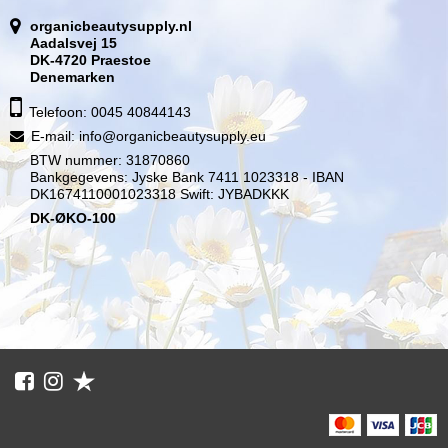
organicbeautysupply.nl
Aadalsvej 15
DK-4720 Praestoe
Denemarken
Telefoon: 0045 40844143
E-mail
:
info@organicbeautysupply.eu
BTW nummer: 31870860
Bankgegevens: Jyske Bank 7411 1023318 - IBAN
DK1674110001023318 Swift: JYBADKKK
DK-ØKO-100