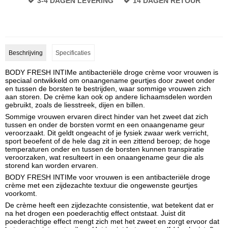
3-4 DAGEN LEVERING
14 DAGEN RETOUR
Beschrijving
Specificaties
BODY FRESH INTIMe antibacteriële droge crème voor vrouwen is
speciaal ontwikkeld om onaangename geurtjes door zweet onder
en tussen de borsten te bestrijden, waar sommige vrouwen zich
aan storen. De crème kan ook op andere lichaamsdelen worden
gebruikt, zoals de liesstreek, dijen en billen.
Sommige vrouwen ervaren direct hinder van het zweet dat zich
tussen en onder de borsten vormt en een onaangename geur
veroorzaakt. Dit geldt ongeacht of je fysiek zwaar werk verricht,
sport beoefent of de hele dag zit in een zittend beroep; de hoge
temperaturen onder en tussen de borsten kunnen transpiratie
veroorzaken, wat resulteert in een onaangename geur die als
storend kan worden ervaren.
BODY FRESH INTIMe voor vrouwen is een antibacteriële droge
crème met een zijdezachte textuur die ongewenste geurtjes
voorkomt.
De crème heeft een zijdezachte consistentie, wat betekent dat er
na het drogen een poederachtig effect ontstaat. Juist dit
poederachtige effect mengt zich met het zweet en zorgt ervoor dat