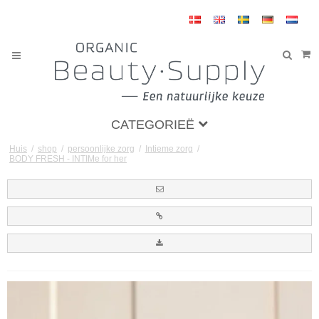
CATEGORIEË
Huis
/
shop
/
persoonlijke zorg
/
Intieme zorg
/
BODY FRESH - INTIMe for her