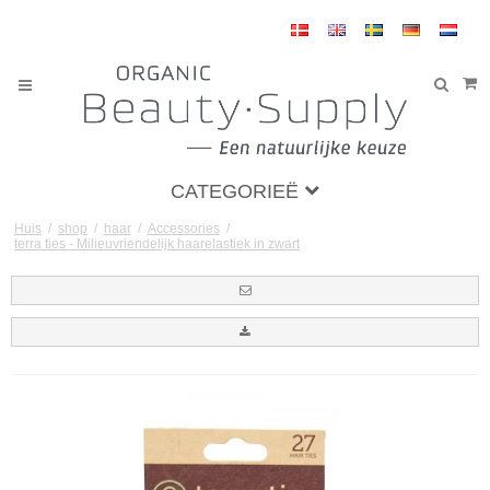
CATEGORIEË
Huis
/
shop
/
haar
/
Accessories
/
terra ties - Milieuvriendelijk haarelastiek in zwart