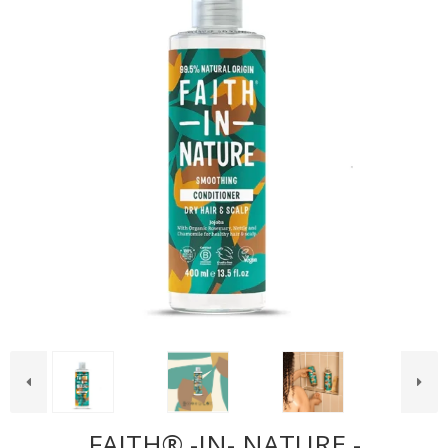
FAITH® -IN- NATURE -