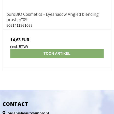
puroBIO Cosmetics - Eyeshadow Angled blending
brush n°09
8051411361053
14,63 EUR
(incl. BTW)
TOON ARTIKEL
CONTACT
organicbeautysupply.nl