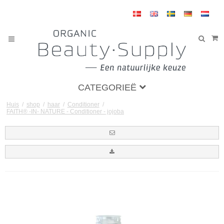
CATEGORIEË
Huis
/
shop
/
haar
/
Conditioner
/
FAITH® -IN- NATURE - Conditioner - jojoba